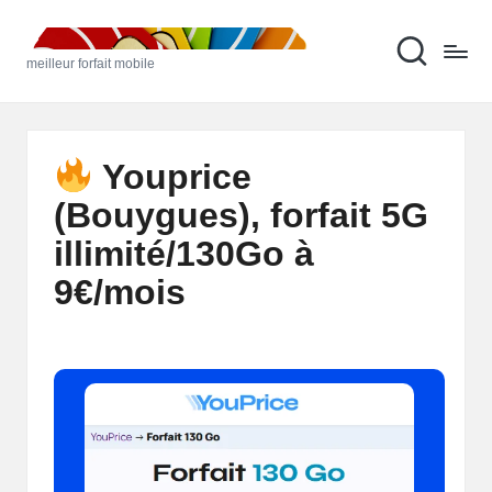
M
Skip
meilleur forfait mobile
to
ei
content
ll
e
Youprice
u
(Bouygues), forfait 5G
r
illimité/130Go à
F
9€/mois
o
rf
ai
t
M