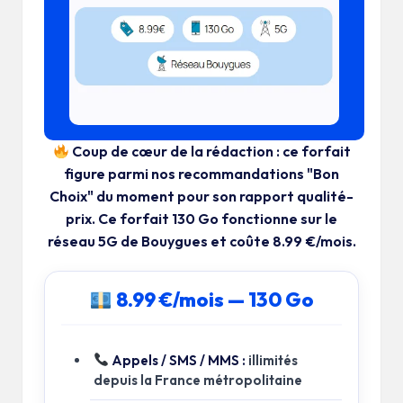
o
b
il
e
Coup de cœur de la rédaction :
ce forfait
figure parmi nos recommandations "Bon
Choix" du moment pour son rapport qualité-
prix. Ce forfait
130 Go
fonctionne sur le
réseau 5G de Bouygues et coûte
8.99 €/mois
.
8.99 €/mois — 130 Go
Appels / SMS / MMS :
illimités
depuis la France métropolitaine