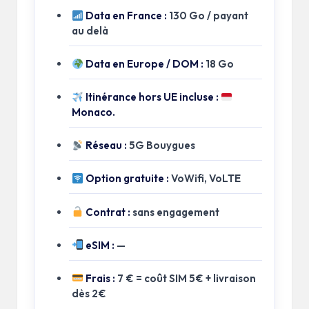
Data en France :
130 Go / payant
au delà
Data en Europe / DOM :
18 Go
Itinérance hors UE incluse :
Monaco.
Réseau :
5G Bouygues
Option gratuite :
VoWifi, VoLTE
Contrat :
sans engagement
eSIM :
—
Frais :
7 € = coût SIM 5€ + livraison
dès 2€