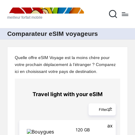
M
Skip
meilleur forfait mobile
to
ei
content
ll
Comparateur eSIM voyageurs
e
u
Quelle offre eSIM Voyage est la moins chère pour
r
votre prochain déplacement à l’étranger ? Comparez
ici en choisissant votre pays de destination.
F
o
rf
ai
t
M