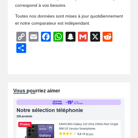
correspond à vos besoins.
Toutes nos données sont mises à jour quotidiennement
et notre comparateur est indépendant.
C
E
F
W
S
G
X
R
o
m
a
h
n
m
e
P
p
ail
c
at
a
ail
d
ar
y
e
s
p
di
ta
Li
b
A
c
t
g
n
o
p
h
er
Vous pourriez aimer
k
o
p
at
k