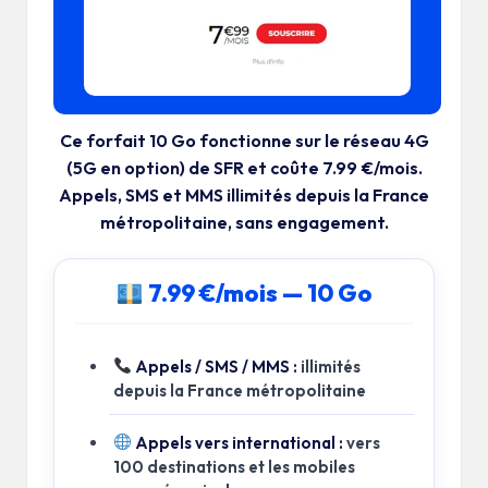
o
b
il
e
Ce forfait
10 Go
fonctionne sur le réseau 4G
(5G en option) de SFR et coûte
7.99 €/mois
.
Appels, SMS et MMS illimités depuis la France
métropolitaine, sans engagement.
7.99 €/mois — 10 Go
Appels / SMS / MMS :
illimités
depuis la France métropolitaine
Appels vers international :
vers
100 destinations et les mobiles