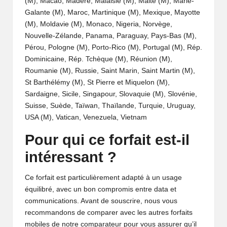
(M), Macao, Madère, Malaisie (M), Malte (M), Marie-
Galante (M), Maroc, Martinique (M), Mexique, Mayotte
(M), Moldavie (M), Monaco, Nigeria, Norvège,
Nouvelle-Zélande, Panama, Paraguay, Pays-Bas (M),
Pérou, Pologne (M), Porto-Rico (M), Portugal (M), Rép.
Dominicaine, Rép. Tchèque (M), Réunion (M),
Roumanie (M), Russie, Saint Marin, Saint Martin (M),
St Barthélémy (M), St Pierre et Miquelon (M),
Sardaigne, Sicile, Singapour, Slovaquie (M), Slovénie,
Suisse, Suède, Taïwan, Thaïlande, Turquie, Uruguay,
USA (M), Vatican, Venezuela, Vietnam
Pour qui ce forfait est-il
intéressant ?
Ce forfait est particulièrement adapté à un usage
équilibré, avec un bon compromis entre data et
communications. Avant de souscrire, nous vous
recommandons de comparer avec les
autres forfaits
mobiles de notre comparateur
pour vous assurer qu’il