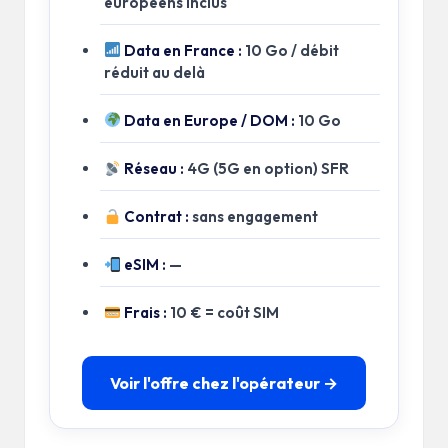
européens inclus
Data en France :
10 Go / débit
réduit au delà
Data en Europe / DOM :
10 Go
Réseau :
4G (5G en option) SFR
Contrat :
sans engagement
eSIM :
—
Frais :
10 € = coût SIM
Voir l'offre chez l'opérateur →