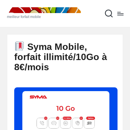
M
Skip
meilleur forfait mobile
to
ei
content
ll
e
Syma Mobile,
u
forfait illimité/10Go à
r
8€/mois
F
o
rf
ai
t
M