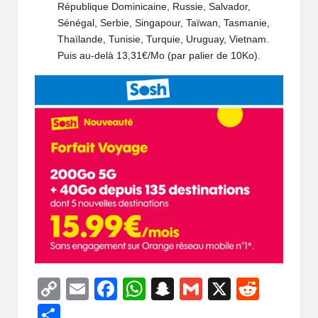
République Dominicaine, Russie, Salvador,
Sénégal, Serbie, Singapour, Taïwan, Tasmanie,
Thaïlande, Tunisie, Turquie, Uruguay, Vietnam.
Puis au-delà 13,31€/Mo (par palier de 10Ko).
C
E
F
W
S
G
X
R
o
m
a
h
n
m
e
P