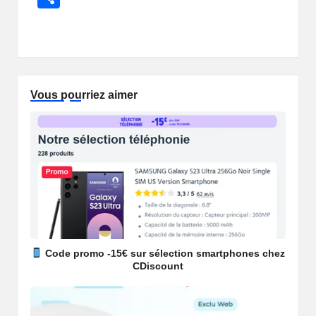
p
ail
c
at
a
ail
d
ar
y
e
s
p
di
ta
Li
b
A
c
t
g
n
o
p
h
er
Vous pourriez aimer
k
o
p
at
k
Code promo -15€ sur sélection smartphones chez
CDiscount