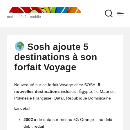
M
Skip
meilleur forfait mobile
to
ei
content
ll
e
Sosh ajoute 5
u
destinations à son
r
forfait Voyage
F
o
Nouveauté sur ce
forfait Voyage chez SOSH
,
5
rf
nouvelles destinations
incluses : Égypte, Ile Maurice,
Polynésie Française, Qatar, République Dominicaine
ai
En détail :
t
200Go
de data sur réseau 5G Orange – au delà :
M
débit réduit