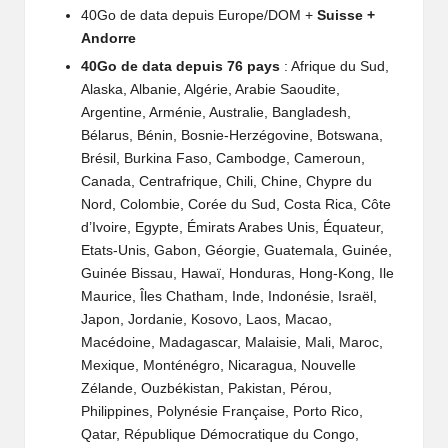
o
40Go de data depuis Europe/DOM +
Suisse +
b
Andorre
40Go de data depuis 76 pays
: Afrique du Sud,
il
Alaska, Albanie, Algérie, Arabie Saoudite,
e
Argentine, Arménie, Australie, Bangladesh,
Bélarus, Bénin, Bosnie-Herzégovine, Botswana,
Brésil, Burkina Faso, Cambodge, Cameroun,
Canada, Centrafrique, Chili, Chine, Chypre du
Nord, Colombie, Corée du Sud, Costa Rica, Côte
d’Ivoire, Egypte, Émirats Arabes Unis, Équateur,
Etats-Unis, Gabon, Géorgie, Guatemala, Guinée,
Guinée Bissau, Hawaï, Honduras, Hong-Kong, Ile
Maurice, Îles Chatham, Inde, Indonésie, Israël,
Japon, Jordanie, Kosovo, Laos, Macao,
Macédoine, Madagascar, Malaisie, Mali, Maroc,
Mexique, Monténégro, Nicaragua, Nouvelle
Zélande, Ouzbékistan, Pakistan, Pérou,
Philippines, Polynésie Française, Porto Rico,
Qatar, République Démocratique du Congo,