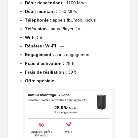
o
Débit descendant :
1100 Mb/s
Débit montant :
150 Mb/s
b
Téléphonie :
appels fix./mob. inclus
il
Télévision :
sans Player TV
e
Wi-Fi :
6
Répéteur Wi-Fi :
—
Engagement :
sans engagement
Frais d’activation :
29 €
Frais de résiliation :
39 €
Offre spéciale :
—