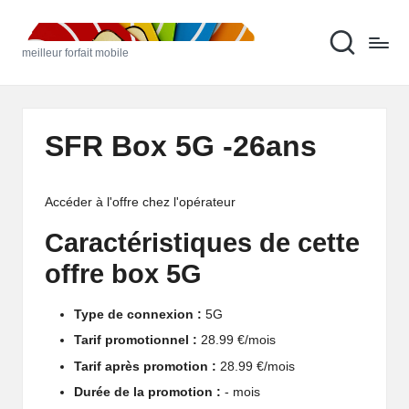
M
Skip
meilleur forfait mobile
to
ei
content
ll
e
SFR Box 5G -26ans
u
r
Accéder à l'offre chez l'opérateur
F
Caractéristiques de cette
o
offre box 5G
rf
Type de connexion :
5G
ai
Tarif promotionnel :
28.99 €/mois
t
Tarif après promotion :
28.99 €/mois
M
Durée de la promotion :
- mois