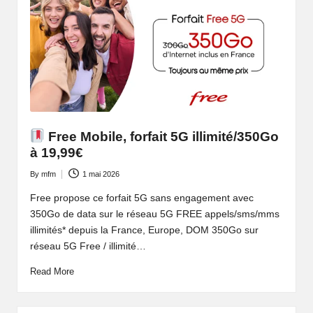
Free Mobile, forfait 5G illimité/350Go
à 19,99€
By
mfm
1 mai 2026
Posted
by
Free propose ce forfait 5G sans engagement avec
350Go de data sur le réseau 5G FREE appels/sms/mms
illimités* depuis la France, Europe, DOM 350Go sur
réseau 5G Free / illimité…
Read More