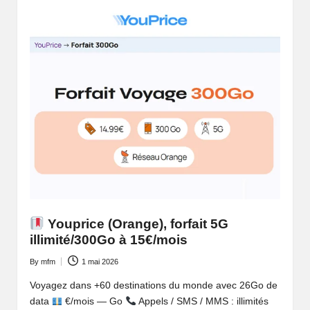
Youprice (Orange), forfait 5G
illimité/300Go à 15€/mois
By
mfm
1 mai 2026
Posted
by
Voyagez dans +60 destinations du monde avec 26Go de
data
€/mois — Go
Appels / SMS / MMS : illimités