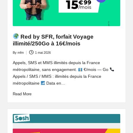
o
b
il
e
Red by SFR, forfait Voyage
illimité/250Go à 16€/mois
By
mfm
1 mai 2026
Posted
by
Appels, SMS et MMS illimités depuis la France
métropolitaine, sans engagement.
€/mois — Go
Appels / SMS / MMS : illimités depuis la France
métropolitaine
Data en…
Read More