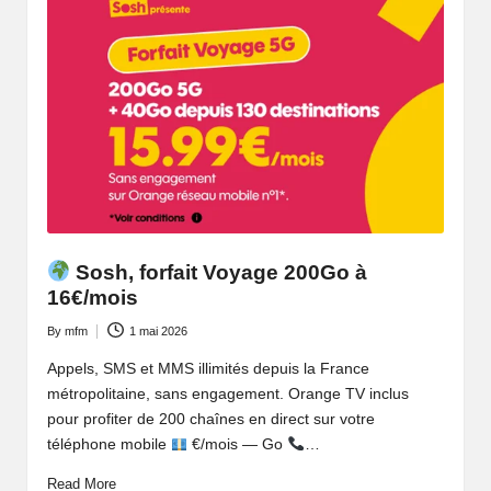
Sosh, forfait Voyage 200Go à
16€/mois
By
mfm
1 mai 2026
Posted
by
Appels, SMS et MMS illimités depuis la France
métropolitaine, sans engagement. Orange TV inclus
pour profiter de 200 chaînes en direct sur votre
téléphone mobile
€/mois — Go
…
Read More