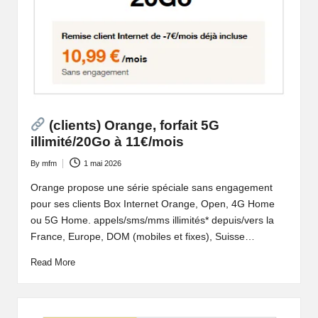
(clients) Orange, forfait 5G
illimité/20Go à 11€/mois
By
mfm
1 mai 2026
Posted
by
Orange propose une série spéciale sans engagement
pour ses clients Box Internet Orange, Open, 4G Home
ou 5G Home. appels/sms/mms illimités* depuis/vers la
France, Europe, DOM (mobiles et fixes), Suisse…
Read More