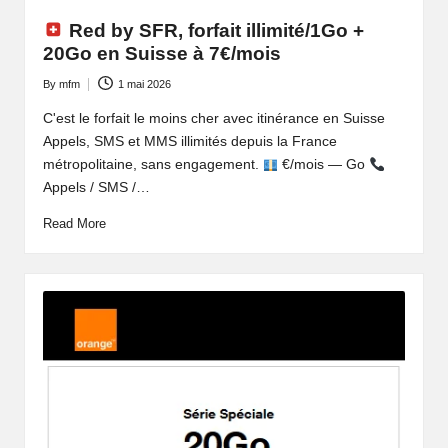
Red by SFR, forfait illimité/1Go +
20Go en Suisse à 7€/mois
By
mfm
1 mai 2026
Posted
by
C'est le forfait le moins cher avec itinérance en Suisse
Appels, SMS et MMS illimités depuis la France
métropolitaine, sans engagement.
€/mois — Go
Appels / SMS /…
Read More