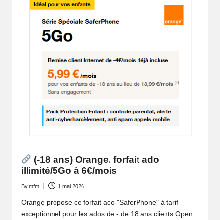
(-18 ans) Orange, forfait ado
illimité/5Go à 6€/mois
By
mfm
1 mai 2026
Posted
by
Orange propose ce forfait ado "SaferPhone" à tarif
exceptionnel pour les ados de - de 18 ans clients Open