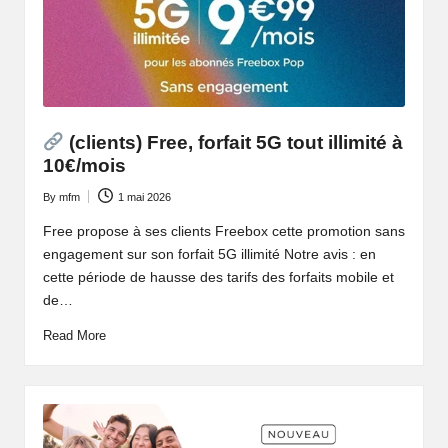
(clients) Free, forfait 5G tout illimité à
10€/mois
By
mfm
1 mai 2026
Posted
by
Free propose à ses clients Freebox cette promotion sans
engagement sur son forfait 5G illimité Notre avis : en
cette période de hausse des tarifs des forfaits mobile et
de…
Read More