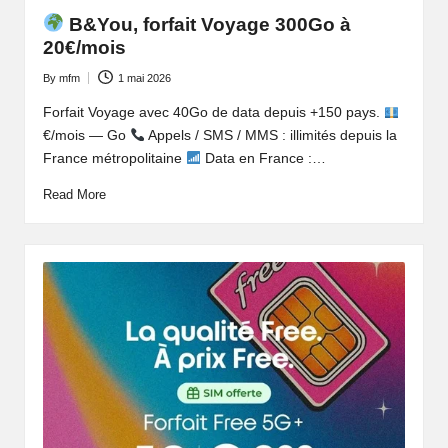
B&You, forfait Voyage 300Go à
20€/mois
By
mfm
1 mai 2026
Posted
by
Forfait Voyage avec 40Go de data depuis +150 pays.
€/mois — Go
Appels / SMS / MMS : illimités depuis la
France métropolitaine
Data en France :…
Read More