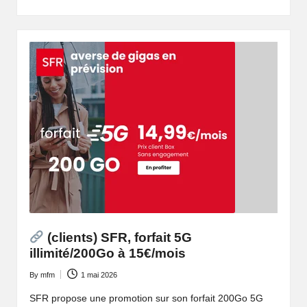
(clients) SFR, forfait 5G
illimité/200Go à 15€/mois
By
mfm
1 mai 2026
Posted
by
SFR propose une promotion sur son forfait 200Go 5G