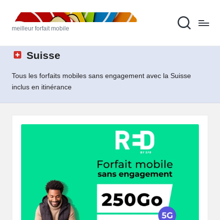
M
Skip
meilleur forfait mobile
to
ei
content
ll
Suisse
e
Tous les forfaits mobiles sans engagement avec la Suisse
u
inclus en itinérance
r
F
o
rf
ai
t
M