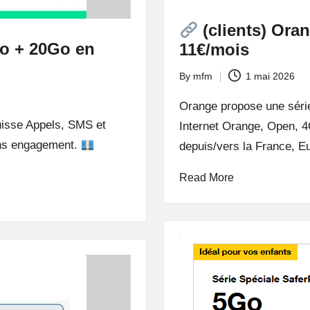
(clients) Oran
Go + 20Go en
11€/mois
By
mfm
1 mai 2026
Posted
by
Orange propose une séri
Suisse Appels, SMS et
Internet Orange, Open, 
ans engagement.
depuis/vers la France, E
Read More