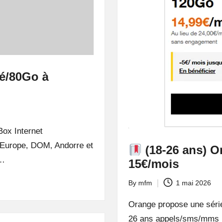
ité/80Go à
Box Internet
, Europe, DOM, Andorre et
(18-26 ans) Or
t…
15€/mois
By
mfm
1 mai 2026
Posted
by
Orange propose une série
26 ans appels/sms/mms i