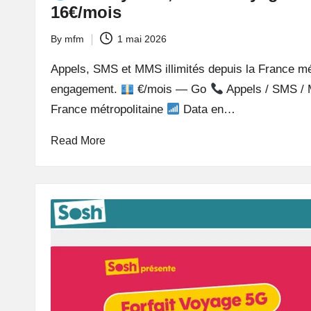
16€/mois
By
mfm
1 mai 2026
Posted
by
Appels, SMS et MMS illimités depuis la France mé
engagement.
€/mois — Go
Appels / SMS / M
France métropolitaine
Data en…
Read More