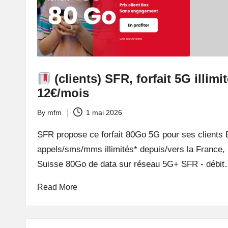
t
M
o
b
(clients) SFR, forfait 5G illim
12€/mois
il
By
mfm
1 mai 2026
e
Posted
by
SFR propose ce forfait 80Go 5G pour ses clients 
appels/sms/mms illimités* depuis/vers la France
Suisse 80Go de data sur réseau 5G+ SFR - débi
Read More