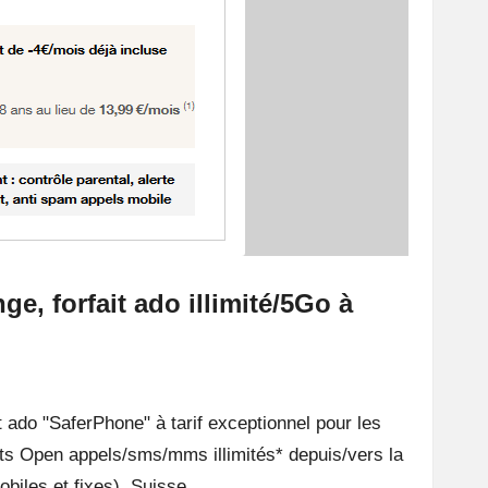
ge, forfait ado illimité/5Go à
 ado "SaferPhone" à tarif exceptionnel pour les
nts Open appels/sms/mms illimités* depuis/vers la
biles et fixes), Suisse…