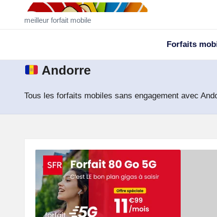
M
meilleur forfait mobile
Skip
ei
to
Forfaits mob
ll
content
Andorre
e
u
Tous les forfaits mobiles sans engagement avec Andor
r
F
o
rf
ai