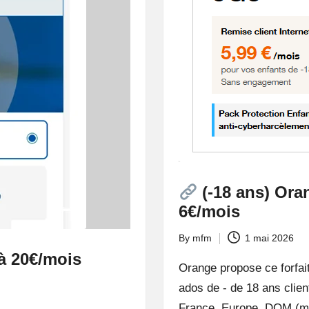
(-18 ans) Oran
6€/mois
By
mfm
1 mai 2026
Posted
à 20€/mois
by
Orange propose ce forfait
ados de - de 18 ans clie
France, Europe, DOM (mo