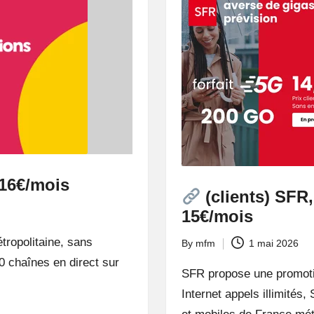
 16€/mois
(clients) SFR,
15€/mois
tropolitaine, sans
By
mfm
1 mai 2026
Posted
0 chaînes en direct sur
by
SFR propose une promotio
Internet appels illimités,