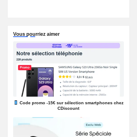
p
ail
c
at
a
ail
d
ar
y
e
s
p
di
ta
Li
b
A
c
t
g
n
o
p
h
er
Vous pourriez aimer
k
o
p
at
k
Code promo -15€ sur sélection smartphones chez
CDiscount