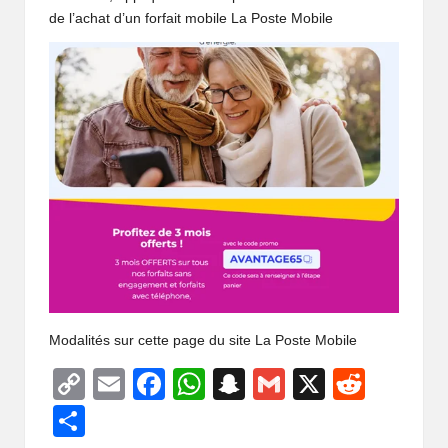
o
de l’achat d’un
forfait mobile La Poste Mobile
b
il
e
Modalités
sur cette page du site La Poste Mobile
C
E
F
W
S
G
X
R
o
m
a
h
n
m
e
P