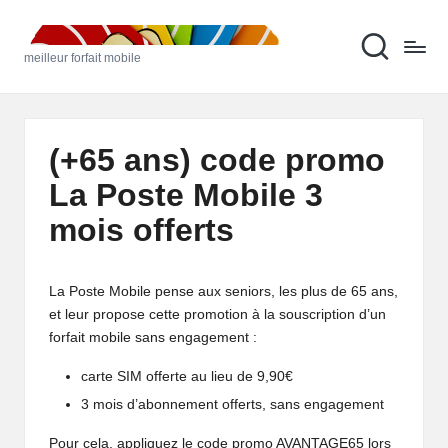
M
Skip
meilleur forfait mobile
to
ei
content
ll
e
(+65 ans) code promo
u
La Poste Mobile 3
r
mois offerts
F
o
La Poste Mobile pense aux seniors, les plus de 65 ans,
rf
et leur propose cette promotion à la souscription d’un
forfait mobile sans engagement :
ai
carte SIM offerte au lieu de 9,90€
t
3 mois d’abonnement offerts, sans engagement
M
Pour cela, appliquez le code promo AVANTAGE65 lors