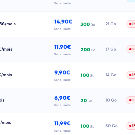
Sans limite
14,90€
300
15€/mois
21 Go
S
Go
Sans limite
11,90€
200
2€/mois
17 Go
S
Go
Sans limite
9,90€
100
0€/mois
14 Go
S
Go
Sans limite
6,90€
20
ois
10 Go
S
Go
Sans limite
€/mois
11,99€
100
30 Go
S
Go
Sans limite