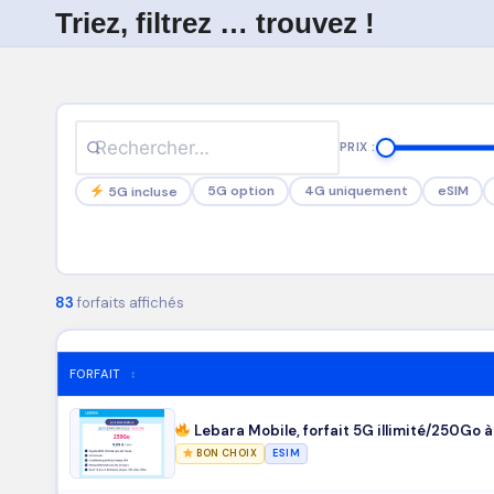
Triez, filtrez … trouvez !
Skip
to
content
PRIX :
5G option
4G uniquement
eSIM
5G incluse
83
forfaits affichés
FORFAIT
↕
Lebara Mobile, forfait 5G illimité/250Go 
BON CHOIX
ESIM