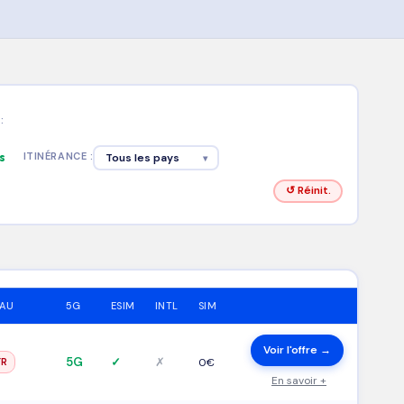
:
s
ITINÉRANCE :
Tous les pays
▾
↺ Réinit.
EAU
5G
ESIM
INTL
SIM
Voir l'offre →
5G
✓
✗
FR
0€
En savoir +