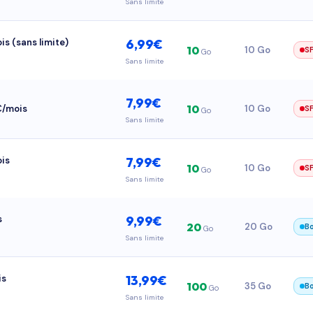
Sans limite
is (sans limite)
6,99€
10
10 Go
S
Go
Sans limite
7,99€
10
8€/mois
10 Go
S
Go
Sans limite
ois
7,99€
10
10 Go
S
Go
Sans limite
s
9,99€
20
20 Go
B
Go
Sans limite
is
13,99€
100
35 Go
B
Go
Sans limite