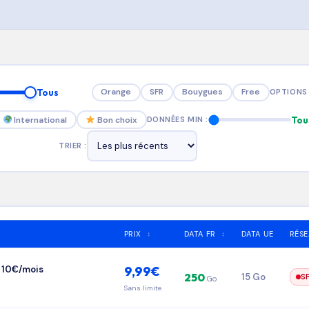
Orange
SFR
Bouygues
Free
Tous
OPTIONS 
International
Bon choix
Tou
DONNÉES MIN :
TRIER :
PRIX
↕
DATA FR
↕
DATA UE
RÉS
à 10€/mois
9,99€
250
15 Go
S
Go
Sans limite