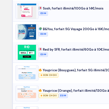
Sosh, forfait illimité/100Go à 14€/mois
ESIM
B&You, forfait 5G Voyage 200Go à 16€/mo
ESIM
Red by SFR, forfait illimité/60Go à 10€/mo
ESIM
Youprice (Bouygues), forfait 5G illimité
BON CHOIX
Youprice (Orange), forfait illimité/130Go 
BON CHOIX
ESIM