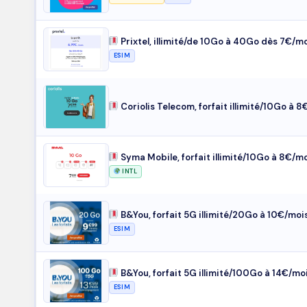
Prixtel, illimité/de 10Go à 40Go dès 7€/mo
ESIM
Coriolis Telecom, forfait illimité/10Go à 
Syma Mobile, forfait illimité/10Go à 8€/m
INTL
B&You, forfait 5G illimité/20Go à 10€/moi
ESIM
B&You, forfait 5G illimité/100Go à 14€/mo
ESIM