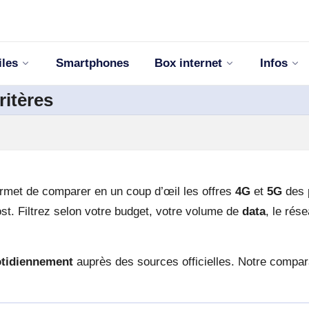
iles
Smartphones
Box internet
Infos
itères
met de comparer en un coup d’œil les offres
4G
et
5G
des p
t. Filtrez selon votre budget, votre volume de
data
, le rés
otidiennement
auprès des sources officielles. Notre compa