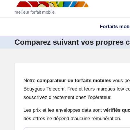
M
meilleur forfait mobile
Skip
ei
to
Forfaits mob
ll
content
Comparez suivant vos propres cr
e
u
r
Notre
comparateur de forfaits mobiles
vous per
F
Bouygues Telecom, Free et leurs marques low cos
o
souscrivez directement chez l’opérateur.
rf
Les prix et les enveloppes data sont
vérifiés qu
des offres ne dépend d’aucune rémunération.
ai