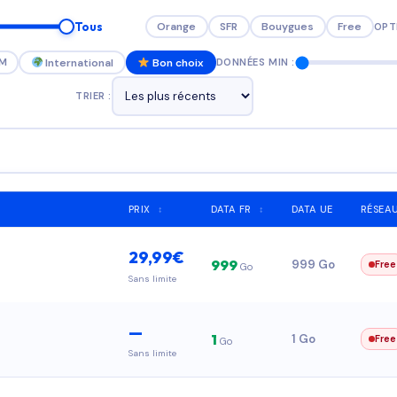
Orange
SFR
Bouygues
Free
Tous
OPT
IM
International
Bon choix
DONNÉES MIN :
TRIER :
PRIX
↕
DATA FR
↕
DATA UE
RÉSEA
29,99€
999
999 Go
Free
Go
Sans limite
—
1
1 Go
Free
Go
Sans limite