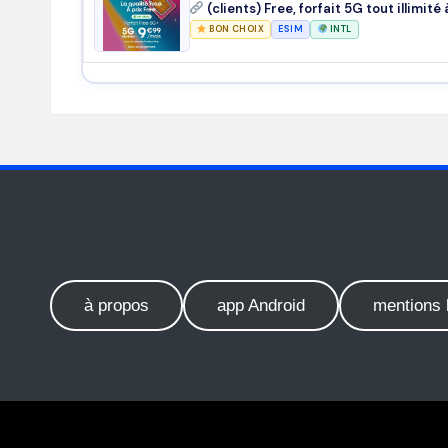
(clients) Free, forfait 5G tout illimit
BON CHOIX
ESIM
INTL
à propos
app Android
mentions 