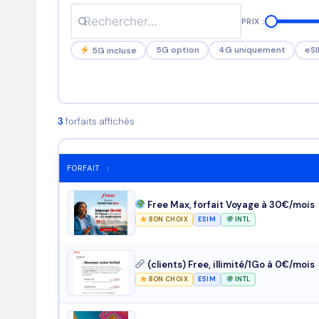
t
PRIX :
M
5G option
4G uniquement
eS
5G incluse
o
b
3
forfaits affichés
il
e
FORFAIT
↕
Free Max, forfait Voyage à 30€/mois
BON CHOIX
ESIM
INTL
(clients) Free, illimité/1Go à 0€/mois
BON CHOIX
ESIM
INTL