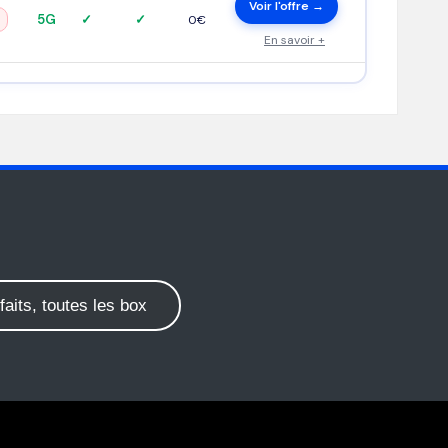
Voir l'offre →
5G
✓
✓
0€
En savoir +
faits, toutes les box