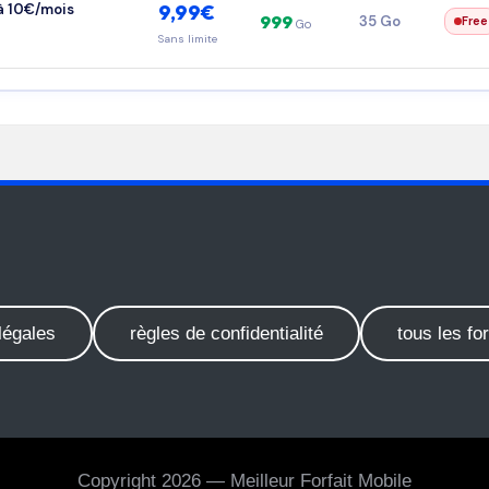
é à 10€/mois
9,99€
999
35 Go
Free
Go
Sans limite
légales
règles de confidentialité
tous les for
Copyright 2026 — Meilleur Forfait Mobile