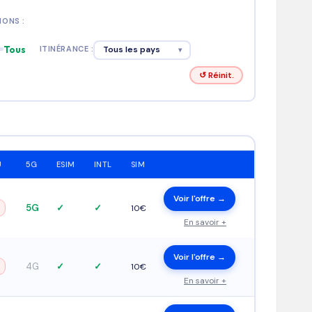
IONS :
Tous
ITINÉRANCE :
Tous les pays
▾
↺ Réinit.
U
5G
ESIM
INTL
SIM
Voir l'offre →
5G
✓
✓
10€
En savoir +
Voir l'offre →
4G
✓
✓
10€
En savoir +