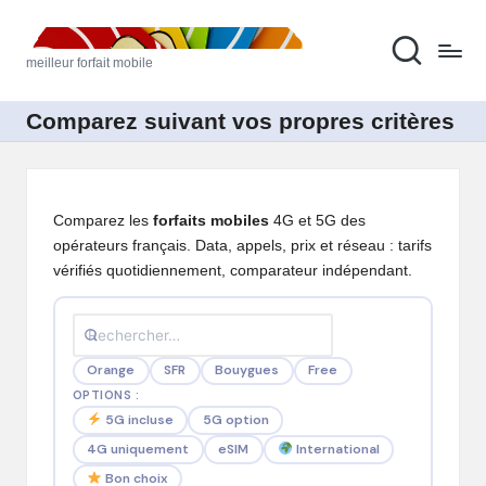
M
Skip
meilleur forfait mobile
to
ei
content
ll
Comparez suivant vos propres critères
e
u
Comparez les
forfaits mobiles
4G et 5G des
r
opérateurs français. Data, appels, prix et réseau : tarifs
F
vérifiés quotidiennement, comparateur indépendant.
o
rf
Orange
SFR
Bouygues
Free
ai
OPTIONS :
t
5G option
5G incluse
4G uniquement
eSIM
International
M
Bon choix