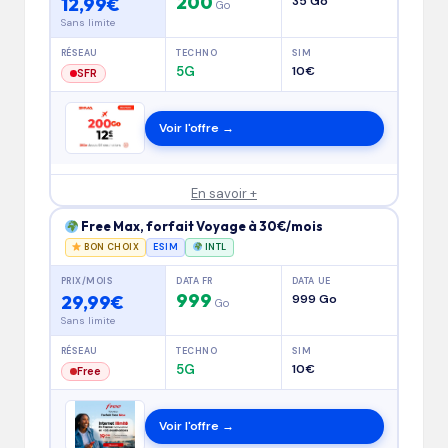
200
12,99€
35 Go
Go
Sans limite
RÉSEAU
TECHNO
SIM
5G
10€
SFR
Voir l'offre →
En savoir +
Free Max, forfait Voyage à 30€/mois
BON CHOIX
ESIM
INTL
PRIX/MOIS
DATA FR
DATA UE
999
29,99€
999 Go
Go
Sans limite
RÉSEAU
TECHNO
SIM
5G
10€
Free
Voir l'offre →