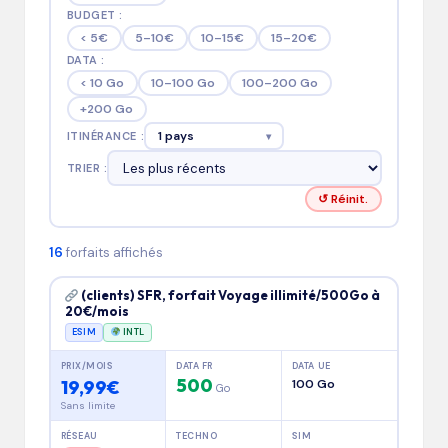
o
BUDGET :
< 5€
5–10€
10–15€
15–20€
b
DATA :
il
< 10 Go
10–100 Go
100–200 Go
+200 Go
e
1 pays
ITINÉRANCE :
▾
TRIER :
↺ Réinit.
16
forfaits affichés
(clients) SFR, forfait Voyage illimité/500Go à
20€/mois
ESIM
INTL
PRIX/MOIS
DATA FR
DATA UE
500
19,99€
100 Go
Go
Sans limite
RÉSEAU
TECHNO
SIM