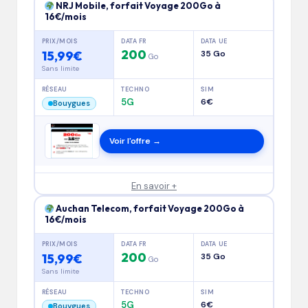
NRJ Mobile, forfait Voyage 200Go à
16€/mois
PRIX/MOIS
DATA FR
DATA UE
200
15,99€
35 Go
Go
Sans limite
RÉSEAU
TECHNO
SIM
5G
6€
Bouygues
Voir l'offre →
En savoir +
Auchan Telecom, forfait Voyage 200Go à
16€/mois
PRIX/MOIS
DATA FR
DATA UE
200
15,99€
35 Go
Go
Sans limite
RÉSEAU
TECHNO
SIM
5G
6€
Bouygues