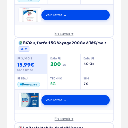
Voir l'offre →
En savoir +
B&You, forfait 5G Voyage 200Go à 16€/mois
ESIM
PRIX/MOIS
DATA FR
DATA UE
200
15,99€
40 Go
Go
Sans limite
RÉSEAU
TECHNO
SIM
5G
7€
Bouygues
Voir l'offre →
En savoir +