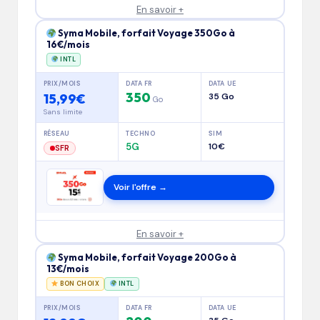
En savoir +
Syma Mobile, forfait Voyage 350Go à
16€/mois
INTL
PRIX/MOIS
DATA FR
DATA UE
350
15,99€
35 Go
Go
Sans limite
RÉSEAU
TECHNO
SIM
5G
10€
SFR
Voir l'offre →
En savoir +
Syma Mobile, forfait Voyage 200Go à
13€/mois
BON CHOIX
INTL
PRIX/MOIS
DATA FR
DATA UE