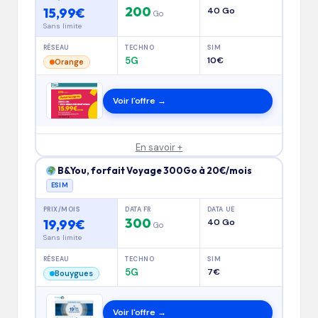
200
15,99€
40 Go
Go
Sans limite
RÉSEAU
TECHNO
SIM
5G
10€
Orange
Voir l'offre →
En savoir +
B&You, forfait Voyage 300Go à 20€/mois
ESIM
PRIX/MOIS
DATA FR
DATA UE
300
19,99€
40 Go
Go
Sans limite
RÉSEAU
TECHNO
SIM
5G
7€
Bouygues
Voir l'offre →