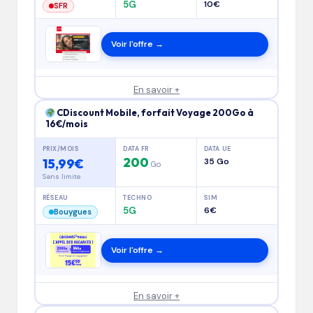
5G
10€
SFR
Voir l'offre →
En savoir +
CDiscount Mobile, forfait Voyage 200Go à
16€/mois
PRIX/MOIS
DATA FR
DATA UE
200
15,99€
35 Go
Go
Sans limite
RÉSEAU
TECHNO
SIM
5G
6€
Bouygues
Voir l'offre →
En savoir +