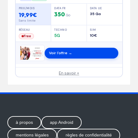
PRIX/MOIS
DATA FR
DATA UE
350
19,99€
35 Go
Go
Sans limite
RÉSEAU
TECHNO
SIM
5G
10€
Free
Voir l'offre →
En savoir +
à propos
app Android
mentions légales
règles de confidentialité