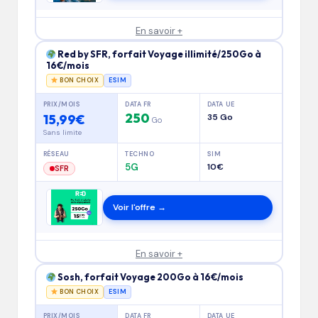
En savoir +
Red by SFR, forfait Voyage illimité/250Go à
16€/mois
BON CHOIX
ESIM
PRIX/MOIS
DATA FR
DATA UE
250
15,99€
35 Go
Go
Sans limite
RÉSEAU
TECHNO
SIM
5G
10€
SFR
Voir l'offre →
En savoir +
Sosh, forfait Voyage 200Go à 16€/mois
BON CHOIX
ESIM
PRIX/MOIS
DATA FR
DATA UE