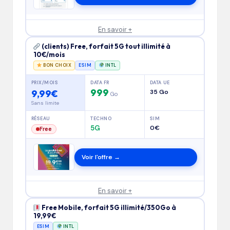
En savoir +
(clients) Free, forfait 5G tout illimité à
10€/mois
BON CHOIX
ESIM
INTL
PRIX/MOIS
DATA FR
DATA UE
999
9,99€
35 Go
Go
Sans limite
RÉSEAU
TECHNO
SIM
5G
0€
Free
Voir l'offre →
En savoir +
Free Mobile, forfait 5G illimité/350Go à
19,99€
ESIM
INTL