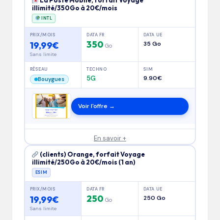
La Poste Mobile, forfait Voyage
illimité/350Go à 20€/mois
INTL
PRIX/MOIS
DATA FR
DATA UE
350
19,99€
35 Go
Go
Sans limite
RÉSEAU
TECHNO
SIM
5G
9.90€
Bouygues
Voir l'offre →
En savoir +
(clients) Orange, forfait Voyage
illimité/250Go à 20€/mois (1 an)
ESIM
PRIX/MOIS
DATA FR
DATA UE
250
19,99€
250 Go
Go
Sans limite