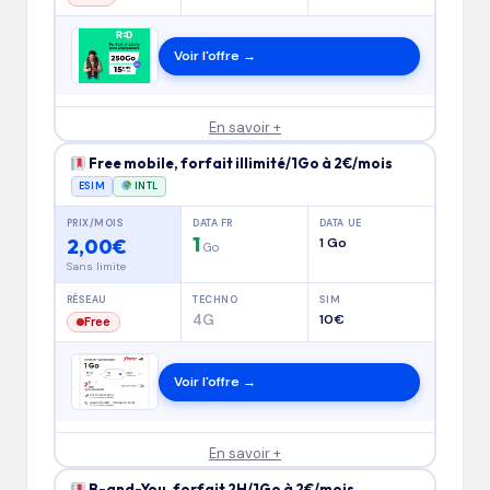
Voir l'offre →
En savoir +
Free mobile, forfait illimité/1Go à 2€/mois
ESIM
INTL
PRIX/MOIS
DATA FR
DATA UE
1
2,00€
1 Go
Go
Sans limite
RÉSEAU
TECHNO
SIM
4G
10€
Free
Voir l'offre →
En savoir +
B-and-You, forfait 2H/1Go à 2€/mois