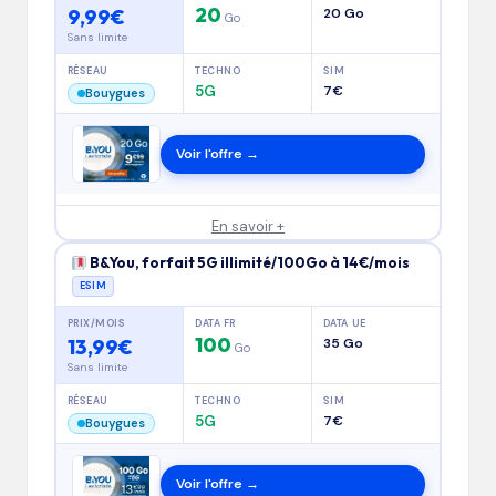
20
9,99€
20 Go
Go
Sans limite
RÉSEAU
TECHNO
SIM
5G
7€
Bouygues
Voir l'offre →
En savoir +
B&You, forfait 5G illimité/100Go à 14€/mois
ESIM
PRIX/MOIS
DATA FR
DATA UE
100
13,99€
35 Go
Go
Sans limite
RÉSEAU
TECHNO
SIM
5G
7€
Bouygues
Voir l'offre →