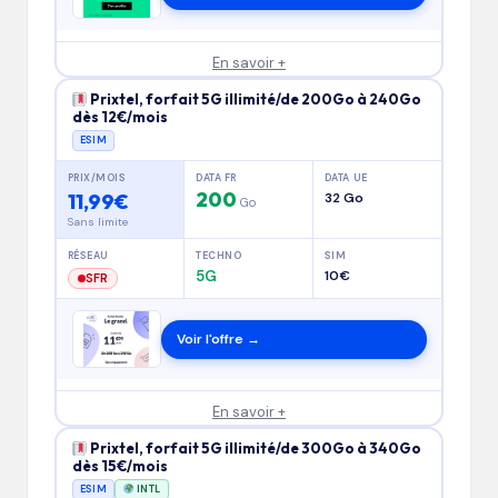
En savoir +
Prixtel, forfait 5G illimité/de 200Go à 240Go
dès 12€/mois
ESIM
PRIX/MOIS
DATA FR
DATA UE
200
11,99€
32 Go
Go
Sans limite
RÉSEAU
TECHNO
SIM
5G
10€
SFR
Voir l'offre →
En savoir +
Prixtel, forfait 5G illimité/de 300Go à 340Go
dès 15€/mois
ESIM
INTL