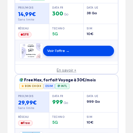
PRIX/MOIS
DATA FR
DATA UE
300
14,99€
38 Go
Go
Sans limite
RÉSEAU
TECHNO
SIM
5G
10€
SFR
Voir l'offre →
En savoir +
Free Max, forfait Voyage à 30€/mois
BON CHOIX
ESIM
INTL
PRIX/MOIS
DATA FR
DATA UE
999
29,99€
999 Go
Go
Sans limite
RÉSEAU
TECHNO
SIM
5G
10€
Free