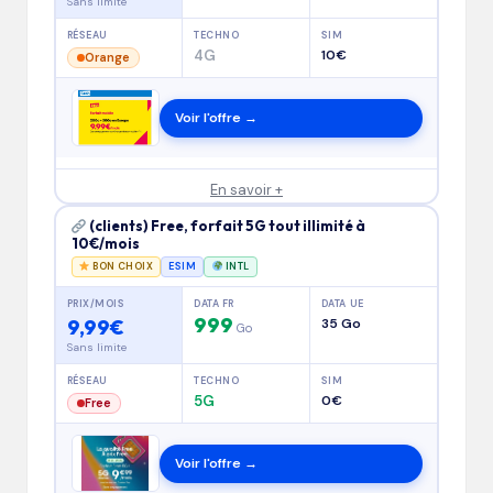
Sans limite
RÉSEAU
TECHNO
SIM
4G
10€
Orange
Voir l'offre →
En savoir +
(clients) Free, forfait 5G tout illimité à
10€/mois
BON CHOIX
ESIM
INTL
PRIX/MOIS
DATA FR
DATA UE
999
9,99€
35 Go
Go
Sans limite
RÉSEAU
TECHNO
SIM
5G
0€
Free
Voir l'offre →