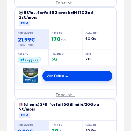
En savoir +
B&You, forfait 5G avec beIN 170Go à
22€/mois
ESIM
PRIX/MOIS
DATA FR
DATA UE
170
21,99€
60 Go
Go
Sans limite
RÉSEAU
TECHNO
SIM
5G
7€
Bouygues
Voir l'offre →
En savoir +
(clients) SFR, forfait 5G illimité/20Go à
9€/mois
ESIM
PRIX/MOIS
DATA FR
DATA UE
20
20 Go