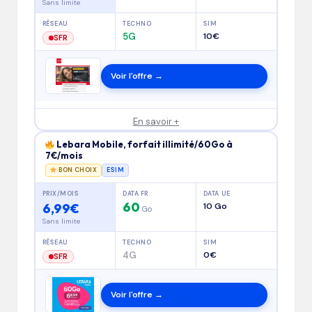
Sans limite
RÉSEAU
TECHNO
SIM
5G
10€
SFR
Voir l'offre →
En savoir +
Lebara Mobile, forfait illimité/60Go à
7€/mois
BON CHOIX
ESIM
PRIX/MOIS
DATA FR
DATA UE
60
6,99€
10 Go
Go
Sans limite
RÉSEAU
TECHNO
SIM
4G
0€
SFR
Voir l'offre →