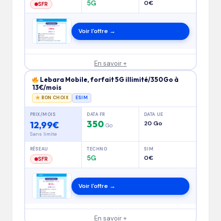
5G
0€
SFR
Voir l'offre →
En savoir +
Lebara Mobile, forfait 5G illimité/350Go à
13€/mois
BON CHOIX
ESIM
PRIX/MOIS
DATA FR
DATA UE
350
12,99€
20 Go
Go
Sans limite
RÉSEAU
TECHNO
SIM
5G
0€
SFR
Voir l'offre →
En savoir +