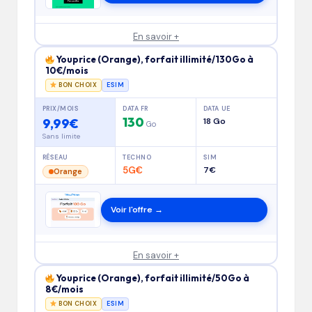
En savoir +
Youprice (Orange), forfait illimité/130Go à
10€/mois
BON CHOIX
ESIM
PRIX/MOIS
DATA FR
DATA UE
130
9,99€
18 Go
Go
Sans limite
RÉSEAU
TECHNO
SIM
5G€
7€
Orange
Voir l'offre →
En savoir +
Youprice (Orange), forfait illimité/50Go à
8€/mois
BON CHOIX
ESIM