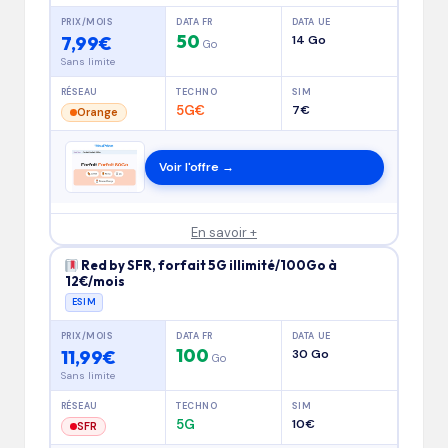
PRIX/MOIS
DATA FR
DATA UE
50
7,99€
14 Go
Go
Sans limite
RÉSEAU
TECHNO
SIM
5G€
7€
Orange
Voir l'offre →
En savoir +
Red by SFR, forfait 5G illimité/100Go à
12€/mois
ESIM
PRIX/MOIS
DATA FR
DATA UE
100
11,99€
30 Go
Go
Sans limite
RÉSEAU
TECHNO
SIM
5G
10€
SFR