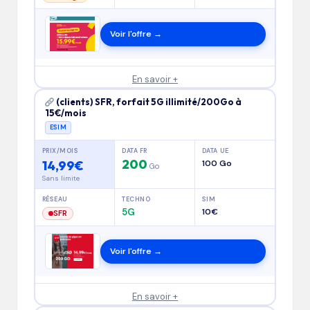
Voir l'offre →
En savoir +
(clients) SFR, forfait 5G illimité/200Go à
15€/mois
ESIM
PRIX/MOIS
DATA FR
DATA UE
200
14,99€
100 Go
Go
Sans limite
RÉSEAU
TECHNO
SIM
5G
10€
SFR
Voir l'offre →
En savoir +