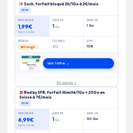
Sosh, forfait bloqué 2h/1Go à 2€/mois
ESIM
PRIX/MOIS
DATA FR
DATA UE
1
1,99€
1 Go
Go
Sans limite
RÉSEAU
TECHNO
SIM
4G
10€
Orange
Voir l'offre →
En savoir +
Red by SFR, forfait illimité/1Go + 20Go en
Suisse à 7€/mois
ESIM
PRIX/MOIS
DATA FR
DATA UE
1
6,99€
50 Go
Go
Sans limite