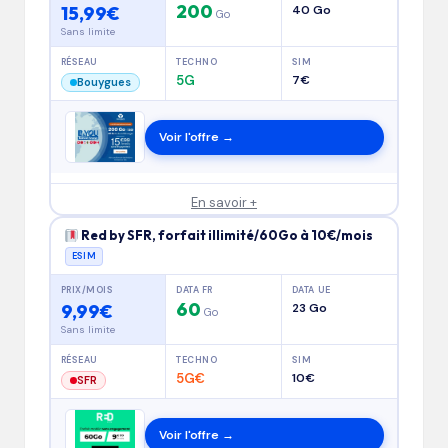
200
15,99€
40 Go
Go
Sans limite
RÉSEAU
TECHNO
SIM
5G
7€
Bouygues
Voir l'offre →
En savoir +
Red by SFR, forfait illimité/60Go à 10€/mois
ESIM
PRIX/MOIS
DATA FR
DATA UE
60
9,99€
23 Go
Go
Sans limite
RÉSEAU
TECHNO
SIM
5G€
10€
SFR
Voir l'offre →