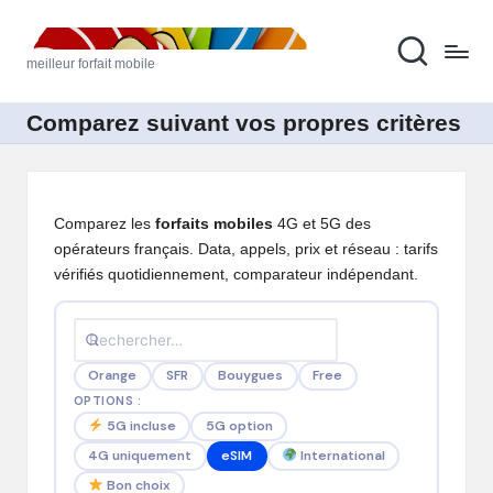
M
Skip
meilleur forfait mobile
to
ei
content
ll
Comparez suivant vos propres critères
e
u
Comparez les
forfaits mobiles
4G et 5G des
r
opérateurs français. Data, appels, prix et réseau : tarifs
F
vérifiés quotidiennement, comparateur indépendant.
o
rf
Orange
SFR
Bouygues
Free
ai
OPTIONS :
t
5G option
5G incluse
4G uniquement
eSIM
International
M
Bon choix