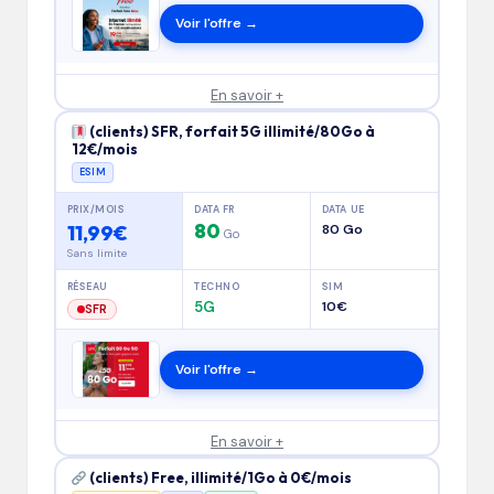
Voir l'offre →
En savoir +
(clients) SFR, forfait 5G illimité/80Go à
12€/mois
ESIM
PRIX/MOIS
DATA FR
DATA UE
80
11,99€
80 Go
Go
Sans limite
RÉSEAU
TECHNO
SIM
5G
10€
SFR
Voir l'offre →
En savoir +
(clients) Free, illimité/1Go à 0€/mois