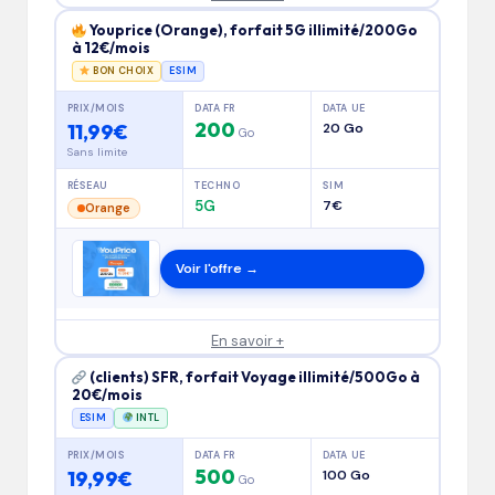
Youprice (Orange), forfait 5G illimité/200Go
à 12€/mois
BON CHOIX
ESIM
PRIX/MOIS
DATA FR
DATA UE
200
11,99€
20 Go
Go
Sans limite
RÉSEAU
TECHNO
SIM
5G
7€
Orange
Voir l'offre →
En savoir +
(clients) SFR, forfait Voyage illimité/500Go à
20€/mois
ESIM
INTL
PRIX/MOIS
DATA FR
DATA UE
500
19,99€
100 Go
Go