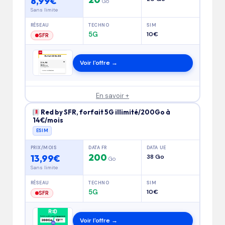
8,99€
Go
Sans limite
RÉSEAU
TECHNO
SIM
5G
10€
SFR
Voir l'offre →
En savoir +
Red by SFR, forfait 5G illimité/200Go à
14€/mois
ESIM
PRIX/MOIS
DATA FR
DATA UE
200
13,99€
38 Go
Go
Sans limite
RÉSEAU
TECHNO
SIM
5G
10€
SFR
Voir l'offre →