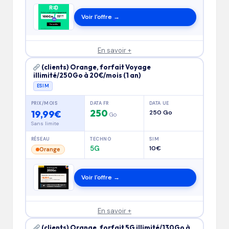
Voir l'offre →
En savoir +
(clients) Orange, forfait Voyage
illimité/250Go à 20€/mois (1 an)
ESIM
PRIX/MOIS
DATA FR
DATA UE
250
19,99€
250 Go
Go
Sans limite
RÉSEAU
TECHNO
SIM
5G
10€
Orange
Voir l'offre →
En savoir +
(clients) Orange, forfait 5G illimité/130Go à