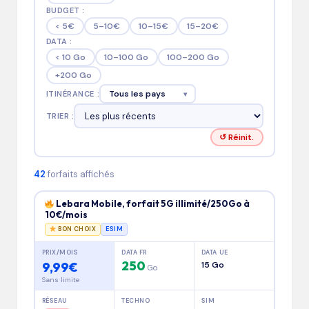
o
BUDGET :
< 5€
5–10€
10–15€
15–20€
b
DATA :
il
< 10 Go
10–100 Go
100–200 Go
+200 Go
e
Tous les pays
ITINÉRANCE :
▾
TRIER :
↺ Réinit.
42
forfaits affichés
Lebara Mobile, forfait 5G illimité/250Go à
10€/mois
BON CHOIX
ESIM
PRIX/MOIS
DATA FR
DATA UE
250
9,99€
15 Go
Go
Sans limite
RÉSEAU
TECHNO
SIM