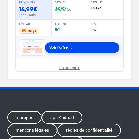
PRIX/MOIS
DATA FR
DATA UE
300
14,99€
26 Go
Go
Sans limite
RÉSEAU
TECHNO
SIM
5G
7€
Orange
Voir l'offre →
En savoir +
à propos
app Android
mentions légales
règles de confidentialité