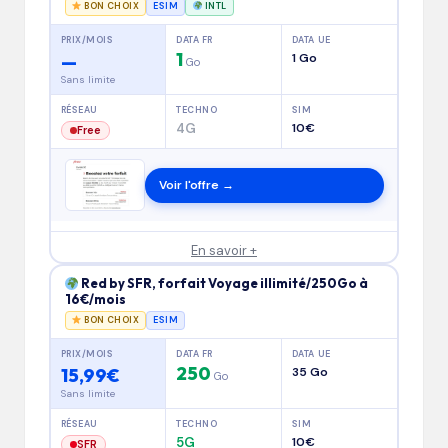
BON CHOIX
ESIM
INTL
PRIX/MOIS
DATA FR
DATA UE
1
—
1 Go
Go
Sans limite
RÉSEAU
TECHNO
SIM
4G
10€
Free
Voir l'offre →
En savoir +
Red by SFR, forfait Voyage illimité/250Go à
16€/mois
BON CHOIX
ESIM
PRIX/MOIS
DATA FR
DATA UE
250
15,99€
35 Go
Go
Sans limite
RÉSEAU
TECHNO
SIM
5G
10€
SFR