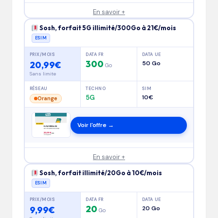
En savoir +
Sosh, forfait 5G illimité/300Go à 21€/mois
ESIM
PRIX/MOIS
DATA FR
DATA UE
300
20,99€
50 Go
Go
Sans limite
RÉSEAU
TECHNO
SIM
5G
10€
Orange
Voir l'offre →
En savoir +
Sosh, forfait illimité/20Go à 10€/mois
ESIM
PRIX/MOIS
DATA FR
DATA UE
20
9,99€
20 Go
Go