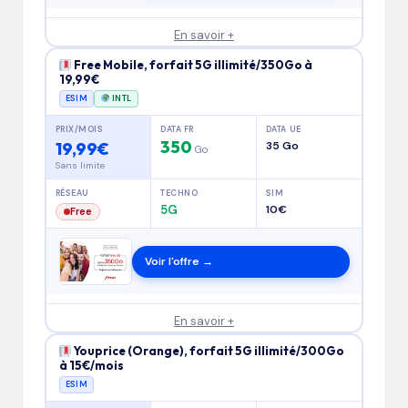
En savoir +
Free Mobile, forfait 5G illimité/350Go à
19,99€
ESIM
INTL
PRIX/MOIS
DATA FR
DATA UE
350
19,99€
35 Go
Go
Sans limite
RÉSEAU
TECHNO
SIM
5G
10€
Free
Voir l'offre →
En savoir +
Youprice (Orange), forfait 5G illimité/300Go
à 15€/mois
ESIM