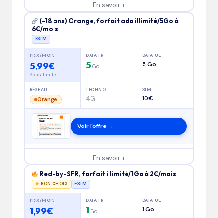
En savoir +
(-18 ans) Orange, forfait ado illimité/5Go à
6€/mois
ESIM
PRIX/MOIS
DATA FR
DATA UE
5
5,99€
5 Go
Go
Sans limite
RÉSEAU
TECHNO
SIM
4G
10€
Orange
Voir l'offre →
En savoir +
Red-by-SFR, forfait illimité/1Go à 2€/mois
BON CHOIX
ESIM
PRIX/MOIS
DATA FR
DATA UE
1
1,99€
1 Go
Go