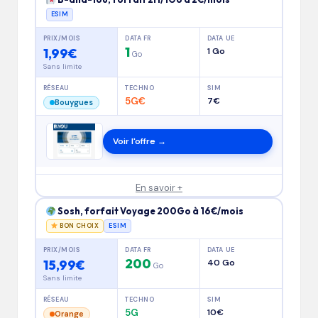
ESIM
PRIX/MOIS
DATA FR
DATA UE
1
1,99€
1 Go
Go
Sans limite
RÉSEAU
TECHNO
SIM
5G€
7€
Bouygues
Voir l'offre →
En savoir +
Sosh, forfait Voyage 200Go à 16€/mois
BON CHOIX
ESIM
PRIX/MOIS
DATA FR
DATA UE
200
15,99€
40 Go
Go
Sans limite
RÉSEAU
TECHNO
SIM
5G
10€
Orange