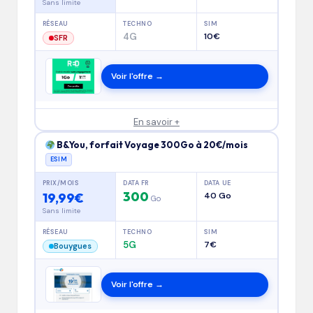
Sans limite
RÉSEAU
TECHNO
SIM
4G
10€
SFR
Voir l'offre →
En savoir +
B&You, forfait Voyage 300Go à 20€/mois
ESIM
PRIX/MOIS
DATA FR
DATA UE
300
19,99€
40 Go
Go
Sans limite
RÉSEAU
TECHNO
SIM
5G
7€
Bouygues
Voir l'offre →