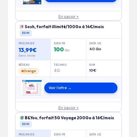
En savoir +
Sosh, forfait illimité/100Go à 14€/mois
ESIM
PRIX/MOIS
DATA FR
DATA UE
100
13,99€
40 Go
Go
Sans limite
RÉSEAU
TECHNO
SIM
4G
10€
Orange
Voir l'offre →
En savoir +
B&You, forfait 5G Voyage 200Go à 16€/mois
ESIM
PRIX/MOIS
DATA FR
DATA UE