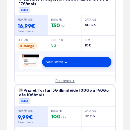
17€/mois
ESIM
PRIX/MOIS
DATA FR
DATA UE
130
16,99€
50 Go
Go
Sans limite
RÉSEAU
TECHNO
SIM
5G
10€
Orange
Voir l'offre →
En savoir +
Prixtel, forfait 5G illimité/de 100Go à 140Go
dès 10€/mois
ESIM
PRIX/MOIS
DATA FR
DATA UE
100
9,99€
32 Go
Go
Sans limite