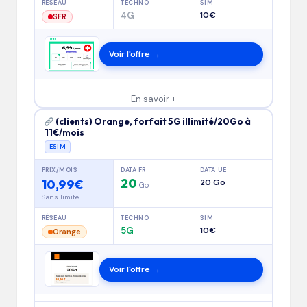
RÉSEAU
TECHNO
SIM
4G
10€
SFR
Voir l'offre →
En savoir +
(clients) Orange, forfait 5G illimité/20Go à
11€/mois
ESIM
PRIX/MOIS
DATA FR
DATA UE
20
10,99€
20 Go
Go
Sans limite
RÉSEAU
TECHNO
SIM
5G
10€
Orange
Voir l'offre →