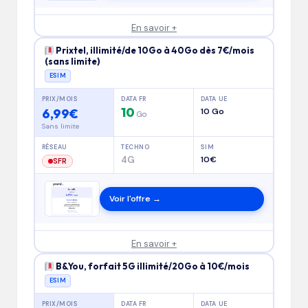
En savoir +
Prixtel, illimité/de 10Go à 40Go dès 7€/mois
(sans limite)
ESIM
PRIX/MOIS
DATA FR
DATA UE
10
6,99€
10 Go
Go
Sans limite
RÉSEAU
TECHNO
SIM
4G
10€
SFR
Voir l'offre →
En savoir +
B&You, forfait 5G illimité/20Go à 10€/mois
ESIM
PRIX/MOIS
DATA FR
DATA UE