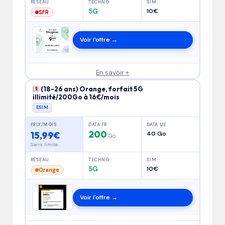
RÉSEAU
TECHNO
SIM
5G
10€
SFR
Voir l'offre →
En savoir +
(18-26 ans) Orange, forfait 5G
illimité/200Go à 16€/mois
ESIM
PRIX/MOIS
DATA FR
DATA UE
200
15,99€
40 Go
Go
Sans limite
RÉSEAU
TECHNO
SIM
5G
10€
Orange
Voir l'offre →